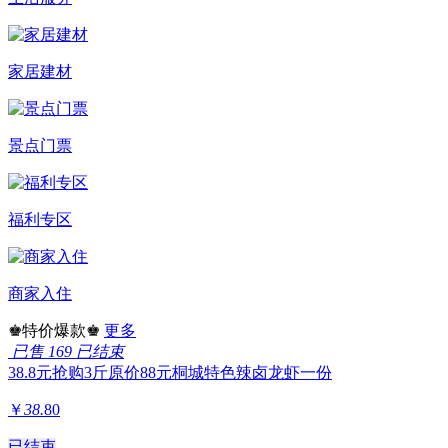
家居建材
景点门票
福利专区
商家入住
♚特价爆款♚
更多
已售 169
已结束
38.8元抢购3斤原价88元桐城特色辣卤龙虾一份
￥
38.
80
已结束